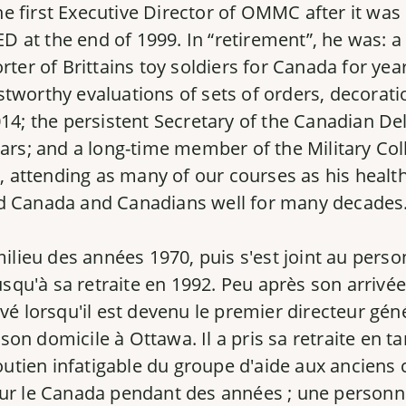
first Executive Director of OMMC after it was i
at the end of 1999. In “retirement”, he was: a 
ter of Brittains toy soldiers for Canada for years
stworthy evaluations of sets of orders, decora
 the persistent Secretary of the Canadian Del
ears; and a long-time member of the Military Co
s, attending as many of our courses as his healt
ed Canada and Canadians well for many decades
ilieu des années 1970, puis s'est joint au perso
usqu'à sa retraite en 1992. Peu après son arrivé
vé lorsqu'il est devenu le premier directeur gé
 son domicile à Ottawa. Il a pris sa retraite en 
un soutien infatigable du groupe d'aide aux ancie
ur le Canada pendant des années ; une personne